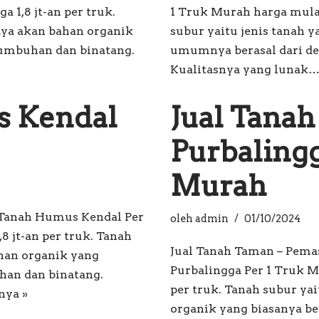
a 1,8 jt-an per truk.
1 Truk Murah harga mulai 
ya akan bahan organik
subur yaitu jenis tanah 
tumbuhan dan binatang.
umumnya berasal dari d
Kualitasnya yang lunak
s Kendal
Jual Tana
Purbalingg
Murah
 Tanah Humus Kendal Per
oleh
admin
01/10/2024
8 jt-an per truk. Tanah
Jual Tanah Taman – Pema
ahan organik yang
Purbalingga Per 1 Truk Mu
han dan binatang.
per truk. Tanah subur y
nya »
organik yang biasanya b