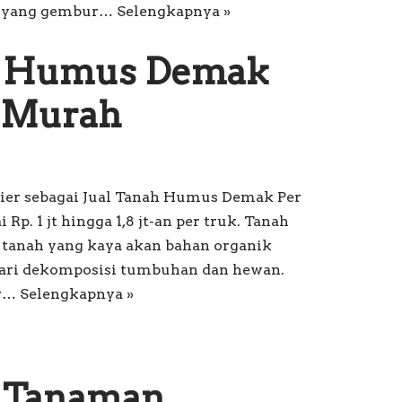
a yang gembur…
Selengkapnya »
h Humus Demak
k Murah
lier sebagai Jual Tanah Humus Demak Per
Rp. 1 jt hingga 1,8 jt-an per truk. Tanah
 tanah yang kaya akan bahan organik
ari dekomposisi tumbuhan dan hewan.
ur…
Selengkapnya »
h Tanaman