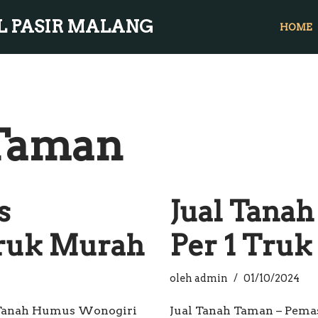
L PASIR MALANG
HOME
 Taman
s
Jual Tana
Truk Murah
Per 1 Tru
oleh
admin
01/10/2024
l Tanah Humus Wonogiri
Jual Tanah Taman – Pema