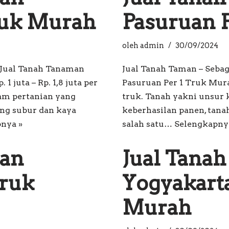
ruk Murah
Pasuruan 
oleh
admin
30/09/2024
g Jual Tanah Tanaman
Jual Tanah Taman – Sebag
 juta – Rp. 1,8 juta per
Pasuruan Per 1 Truk Murah 
am pertanian yang
truk. Tanah yakni unsur
ng subur dan kaya
keberhasilan panen, tan
nya »
salah satu…
Selengkapny
man
Jual Tana
Truk
Yogyakarta
Murah