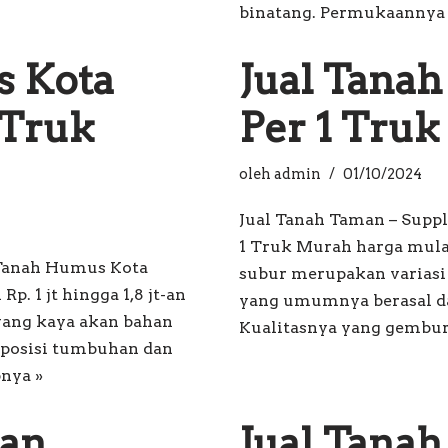
binatang. Permukaanny
s Kota
Jual Tana
 Truk
Per 1 Tru
oleh
admin
01/10/2024
Jual Tanah Taman – Supp
1 Truk Murah harga mulai 
l Tanah Humus Kota
subur merupakan variasi
. 1 jt hingga 1,8 jt-an
yang umumnya berasal d
 yang kaya akan bahan
Kualitasnya yang gemb
mposisi tumbuhan dan
nya »
man
Jual Tana