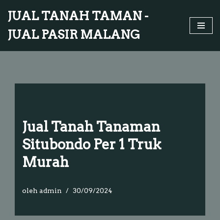
JUAL TANAH TAMAN -
Lompat
JUAL PASIR MALANG
ke
konten
Jual Tanah Tanaman
Situbondo Per 1 Truk
Murah
oleh
admin
30/09/2024