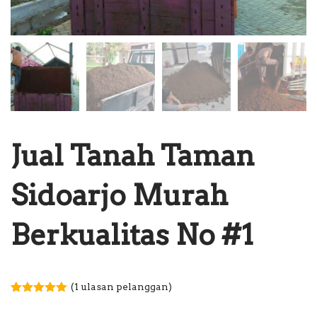
Jual Tanah Taman
Sidoarjo Murah
Berkualitas No #1
(
1
ulasan pelanggan)
Peringkat
1
5.00
dari 5