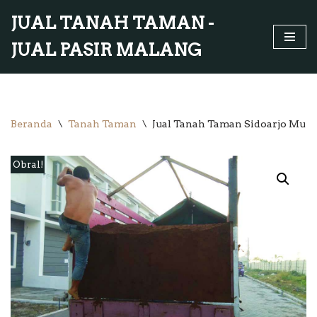
JUAL TANAH TAMAN -
Lompat
JUAL PASIR MALANG
ke
konten
Beranda
\
Tanah Taman
\
Jual Tanah Taman Sidoarjo Murah
Obral!