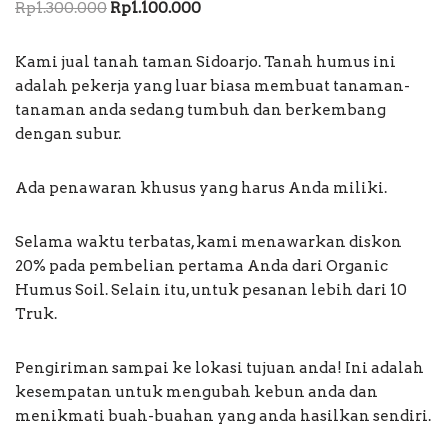
Rp
1.300.000
Rp
1.100.000
berdasarkan
penilaian
pelanggan
Kami jual tanah taman Sidoarjo. Tanah humus ini
adalah pekerja yang luar biasa membuat tanaman-
tanaman anda sedang tumbuh dan berkembang
dengan subur.
Ada penawaran khusus yang harus Anda miliki.
Selama waktu terbatas, kami menawarkan diskon
20% pada pembelian pertama Anda dari Organic
Humus Soil. Selain itu, untuk pesanan lebih dari 10
Truk.
Pengiriman sampai ke lokasi tujuan anda! Ini adalah
kesempatan untuk mengubah kebun anda dan
menikmati buah-buahan yang anda hasilkan sendiri.