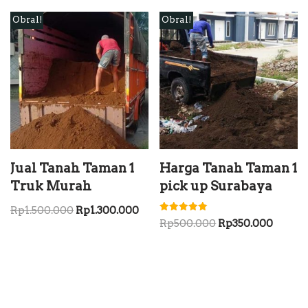
Obral!
Obral!
Jual Tanah Taman 1
Harga Tanah Taman 1
Truk Murah
pick up Surabaya
Rp
1.500.000
Rp
1.300.000
Dinilai
Rp
500.000
Rp
350.000
5.00
dari 5