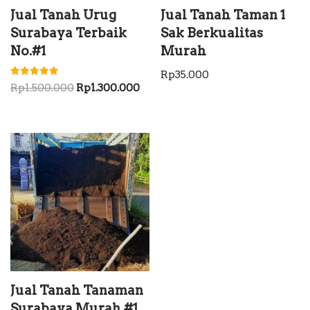
Jual Tanah Urug
Jual Tanah Taman 1
Surabaya Terbaik
Sak Berkualitas
No.#1
Murah
Rp
35.000
Dinilai
Rp
1.500.000
Rp
1.300.000
5.00
dari 5
Jual Tanah Tanaman
Surabaya Murah #1