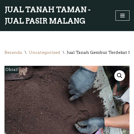
JUAL TANAH TAMAN -
Lompat
JUAL PASIR MALANG
ke
konten
Beranda
\
Uncategorized
\
Jual Tanah Gembur Terdekat 1 
Obral!