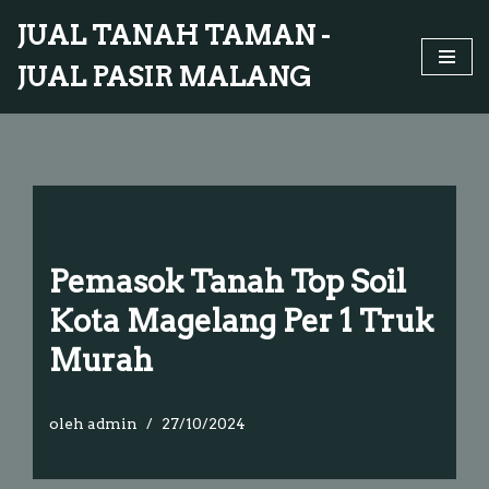
JUAL TANAH TAMAN -
Lompat
JUAL PASIR MALANG
ke
konten
Pemasok Tanah Top Soil
Kota Magelang Per 1 Truk
Murah
oleh
admin
27/10/2024