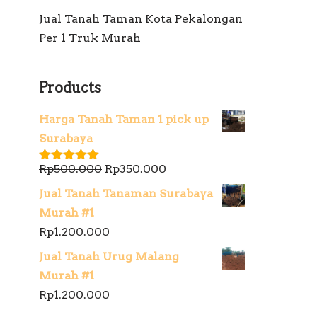
Jual Tanah Taman Kota Pekalongan
Per 1 Truk Murah
Products
Harga Tanah Taman 1 pick up
Surabaya
Rp
500.000
Rp
350.000
Dinilai
5.00
dari 5
Jual Tanah Tanaman Surabaya
Murah #1
Rp
1.200.000
Jual Tanah Urug Malang
Murah #1
Rp
1.200.000