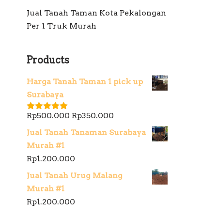
Jual Tanah Taman Kota Pekalongan
Per 1 Truk Murah
Products
Harga Tanah Taman 1 pick up
Surabaya
Rp
500.000
Rp
350.000
Dinilai
5.00
dari 5
Jual Tanah Tanaman Surabaya
Murah #1
Rp
1.200.000
Jual Tanah Urug Malang
Murah #1
Rp
1.200.000