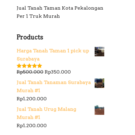
Jual Tanah Taman Kota Pekalongan
Per 1 Truk Murah
Products
Harga Tanah Taman 1 pick up
Surabaya
Rp
500.000
Rp
350.000
Dinilai
5.00
dari 5
Jual Tanah Tanaman Surabaya
Murah #1
Rp
1.200.000
Jual Tanah Urug Malang
Murah #1
Rp
1.200.000