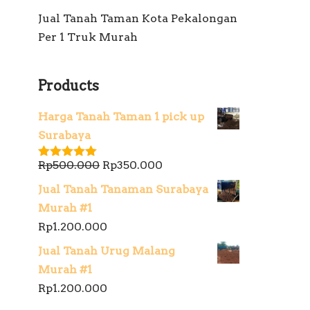
Jual Tanah Taman Kota Pekalongan
Per 1 Truk Murah
Products
Harga Tanah Taman 1 pick up
Surabaya
Rp
500.000
Rp
350.000
Dinilai
5.00
dari 5
Jual Tanah Tanaman Surabaya
Murah #1
Rp
1.200.000
Jual Tanah Urug Malang
Murah #1
Rp
1.200.000