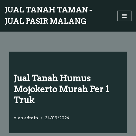
JUAL TANAH TAMAN -
Lompat
JUAL PASIR MALANG
ke
konten
Jual Tanah Humus
Mojokerto Murah Per 1
Truk
oleh
admin
24/09/2024