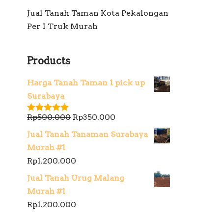
Jual Tanah Taman Kota Pekalongan
Per 1 Truk Murah
Products
Harga Tanah Taman 1 pick up
Surabaya
Rp
500.000
Rp
350.000
Dinilai
5.00
dari 5
Jual Tanah Tanaman Surabaya
Murah #1
Rp
1.200.000
Jual Tanah Urug Malang
Murah #1
Rp
1.200.000