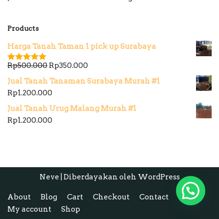
Products
Harga Tanah Taman 1 pick up Surabaya
Rp
500.000
Rp
350.000
Dinilai
5.00
dari 5
Jual Tanah Tanaman Surabaya Murah #1
Rp
1.200.000
Jual Tanah Urug Malang Murah #1
Rp
1.200.000
Neve
| Diberdayakan oleh
WordPress
About
Blog
Cart
Checkout
Contact
Home
My account
Shop