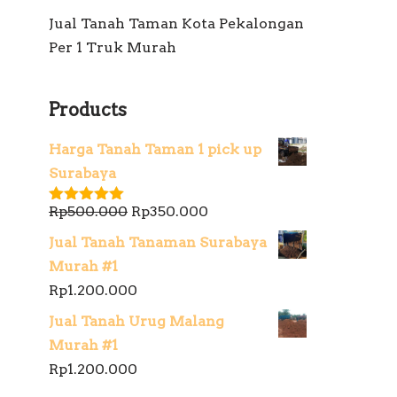
Jual Tanah Taman Kota Pekalongan
Per 1 Truk Murah
Products
Harga Tanah Taman 1 pick up
Surabaya
Rp
500.000
Rp
350.000
Dinilai
5.00
dari 5
Jual Tanah Tanaman Surabaya
Murah #1
Rp
1.200.000
Jual Tanah Urug Malang
Murah #1
Rp
1.200.000