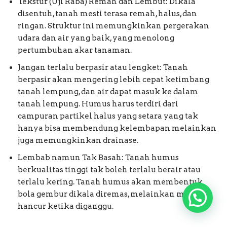
Tekstur (Uji Raba) Remah dan Lembut: Dikala
disentuh, tanah mesti terasa remah, halus, dan
ringan. Struktur ini memungkinkan pergerakan
udara dan air yang baik, yang menolong
pertumbuhan akar tanaman.
Jangan terlalu berpasir atau lengket: Tanah
berpasir akan mengering lebih cepat ketimbang
tanah lempung, dan air dapat masuk ke dalam
tanah lempung. Humus harus terdiri dari
campuran partikel halus yang setara yang tak
hanya bisa membendung kelembapan melainkan
juga memungkinkan drainase.
Lembab namun Tak Basah: Tanah humus
berkualitas tinggi tak boleh terlalu berair atau
terlalu kering. Tanah humus akan membentuk
bola gembur dikala diremas, melainkan mudah
hancur ketika diganggu.